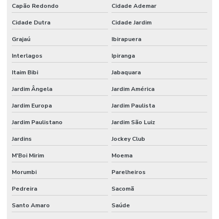
Capão Redondo
Cidade Ademar
Manutenção de catracas de acesso
Cidade Dutra
Cidade Jardim
Manutenção controle de acesso
Grajaú
Ibirapuera
Poste com camera
Interlagos
Ipiranga
Poste com câmera integrada para monitoramento urbano
Itaim Bibi
Jabaquara
Poste com leitor lpr
Jardim Ângela
Jardim América
Projeto câmera ip
Jardim Europa
Jardim Paulista
Projeto de cftv
Jardim Paulistano
Jardim São Luiz
Projeto de cftv com câmeras ip
Jardins
Jockey Club
Projeto de cftv para condomínio
M'Boi Mirim
Moema
Projeto de cftv para condomínio de alto padrão
Morumbi
Parelheiros
Pedreira
Sacomã
Projeto cftv predial
Santo Amaro
Saúde
Projeto cftv residencial