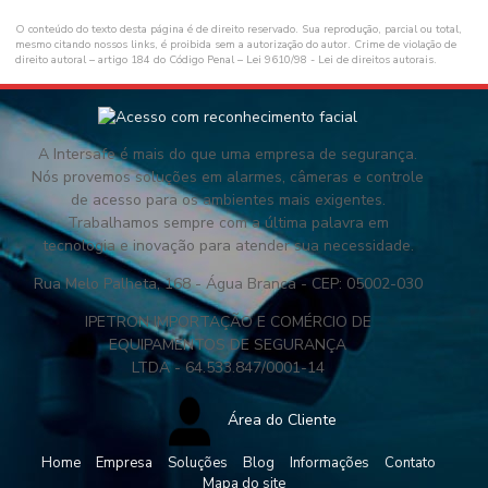
O conteúdo do texto desta página é de direito reservado. Sua reprodução, parcial ou total,
mesmo citando nossos links, é proibida sem a autorização do autor. Crime de violação de
direito autoral – artigo 184 do Código Penal –
Lei 9610/98 - Lei de direitos autorais
.
A Intersafe é mais do que uma empresa de segurança.
Nós provemos soluções em alarmes, câmeras e controle
de acesso para os ambientes mais exigentes.
Trabalhamos sempre com a última palavra em
tecnologia e inovação para atender sua necessidade.
Rua Melo Palheta, 168 - Água Branca - CEP: 05002-030
IPETRON IMPORTAÇÃO E COMÉRCIO DE
EQUIPAMENTOS DE SEGURANÇA
LTDA - 64.533.847/0001-14
Área do Cliente
Home
Empresa
Soluções
Blog
Informações
Contato
Mapa do site