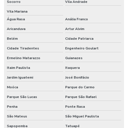
Socorro
Vila Andrade
Projeto de circuito fechado de tv
Vila Mariana
Projeto de controle de acesso
Água Rasa
Anália Franco
Projeto de instalação de cameras ip
Aricanduva
Artur Alvim
Projeto de instalação de câmeras de segurança
Belém
Cidade Patriarca
Projeto de segurança eletrônica
Cidade Tiradentes
Engenheiro Goulart
Projeto de segurança eletronica para condominios
Ermelino Matarazzo
Guianazes
Serviço de monitoramento 24 horas
Itaim Paulista
Itaquera
Jardim Iguatemi
José Bonifácio
Serviço de monitoramento de alarme
Moóca
Parque do Carmo
Sistema de acesso com reconhecimento facial para condomínio
Parque São Lucas
Parque São Rafael
Sistema de câmeras com reconhecimento facial
Penha
Ponte Rasa
Sistema de cftv
São Mateus
São Miguel Paulista
Solução de vigilância inteligente para condomínio
Sapopemba
Tatuapé