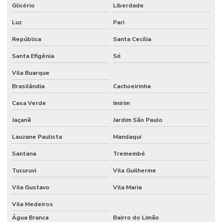
Glicério
Liberdade
Controle de acesso digital
Luz
Pari
Controle de acesso de veiculos em condominios
República
Santa Cecília
Controle de portaria para edifícios comerciais
Santa Efigênia
Sé
Empresa de biometria para condominios
Vila Buarque
Brasilândia
Cachoeirinha
Empresa cameras de vigilancia
Casa Verde
Imirim
Empresa de cftv
Jaçanã
Jardim São Paulo
Empresa de controle de acesso biométrico
Lauzane Paulista
Mandaqui
Empresa de controle de acesso com integração cftv
Santana
Tremembé
Empresa de instalação de câmeras de segurança
Tucuruvi
Vila Guilherme
Empresa de monitoramento 24 horas
Vila Gustavo
Vila Maria
Empresa de monitoramento de alarmes
Vila Medeiros
Empresa de projeto cftv
Água Branca
Bairro do Limão