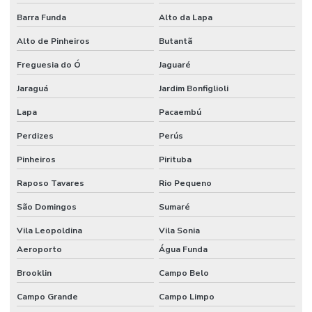
Empresa de segurança eletronica
Barra Funda
Alto da Lapa
Alto de Pinheiros
Butantã
Empresas de controle de acesso
Freguesia do Ó
Jaguaré
Especialistas em cftv
Jaraguá
Jardim Bonfiglioli
Gerenciamento de visitantes com controle de acesso
Lapa
Pacaembú
Gravação em nuvem para cftv corporativo
Perdizes
Perús
Identificação facial para condominios
Pinheiros
Pirituba
Instalação de camera ip
Raposo Tavares
Rio Pequeno
Instalação de câmeras de segurança preço
São Domingos
Sumaré
Instalação de controle de acesso
Vila Leopoldina
Vila Sonia
Instalação de controle de acesso biometrico
Aeroporto
Água Funda
Brooklin
Campo Belo
Instalação de postes com câmera e iluminação led
Campo Grande
Campo Limpo
Manutenção camera ip