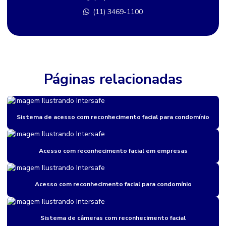
(11) 3469-1100
Camera de segurança rua
Cameras bairro
Câmeras de rua
Câmeras de rua comprar em sp
Páginas relacionadas
Câmeras de rua preço
Câmeras térmicas para segurança perimetral
Sistema de acesso com reconhecimento facial para condomínio
Cancela para controle de acesso
Catraca de acesso
Acesso com reconhecimento facial em empresas
Catraca de acesso biometrico
Acesso com reconhecimento facial para condomínio
Catraca de controle de acesso
Catraca torniquete
Sistema de câmeras com reconhecimento facial
Central de monitoramento 24h para indústrias