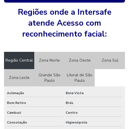
Cftv monitoramento
Regiões onde a Intersafe
Circuito de câmeras de segurança
atende Acesso com
Controle de acesso com biometria
reconhecimento facial:
Controle de acesso por biometria
Controle de acesso biometrico
Região Central
Zona Norte
Zona Oeste
Zona Sul
Controle de acesso biometrico para condominios
Controle de acesso biométrico para edifícios
Grande São
Litoral de São
Zona Leste
Paulo
Paulo
Controle de acesso biométrico para empresas
Aclimação
Bela Vista
Controle de acesso biométrico para portas
Bom Retiro
Brás
Controle de acesso biometrico preço
Cambuci
Centro
Controle de acesso para condominios
Consolação
Higienópolis
Controle de acesso para condominios preço