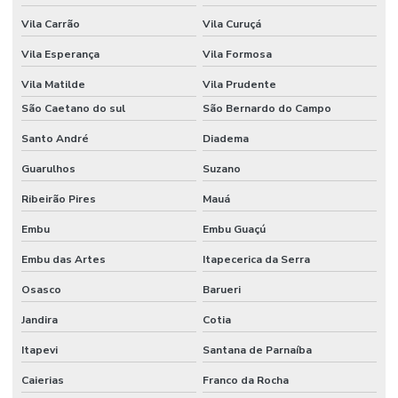
Vila Carrão
Vila Curuçá
Vila Esperança
Vila Formosa
Vila Matilde
Vila Prudente
São Caetano do sul
São Bernardo do Campo
Santo André
Diadema
Guarulhos
Suzano
Ribeirão Pires
Mauá
Embu
Embu Guaçú
Embu das Artes
Itapecerica da Serra
Osasco
Barueri
Jandira
Cotia
Itapevi
Santana de Parnaíba
Caierias
Franco da Rocha