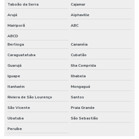
Taboão da Serra
Cajamar
Arujá
Alphaville
Mairiporã
ABC
ABCD
Bertioga
Cananéia
Caraguatatuba
Cubatão
Guarujá
Ilha Comprida
Iguape
Ilhabela
Itanhaém
Mongaguá
Riviera de São Lourenço
Santos
São Vicente
Praia Grande
Ubatuba
São Sebastião
Peruíbe