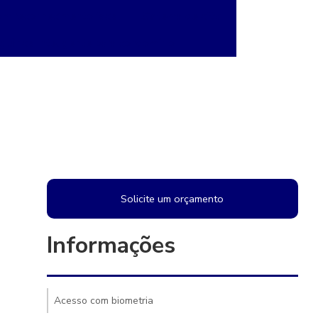
m reconhecimento facial
Sistema de cftv
gilância inteligente para condomínio
Solicite um orçamento
Informações
Acesso com biometria