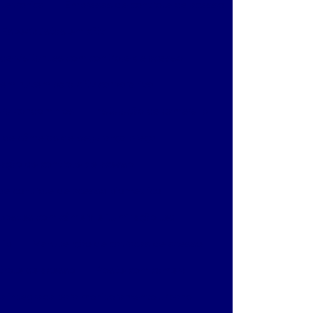
letronica
Empresas de controle de acesso
Especialistas em cftv
de visitantes com controle de acesso
em nuvem para cftv corporativo
para condominios
Instalação de camera ip
o de câmeras de segurança preço
lação de controle de acesso
 de controle de acesso biometrico
 postes com câmera e iluminação led
 ip
Manutenção de catracas de acesso
trole de acesso
Poste com camera
 integrada para monitoramento urbano