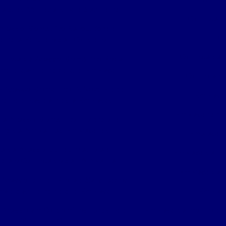
 e Suas Vantagens para Segurança
Controle d
Acesso Biométrico Revoluciona a
Co
ança e Facilita o Seu Cotidiano
Controle de 
ntrole de Acesso Biométrico Pode
rmar a Segurança da Sua Empresa
Controle de
e Acesso Biométrico: A Nova Era da
Empresa 
ça para Residências e Empresas
Empresa camer
de Acesso Biométrico: Inovação na
nça de Ambientes Empresariais
Empresa d
le de Acesso Digital: Melhore a
Empresa de con
ça e o Controle do Seu Ambiente
Empresa de i
 Acesso Digital: Proteja Seus Dados
rce a Segurança da Sua Empresa
Empres
 Acesso em Condomínios: Dicas para
Empresa de monitoram
ança Eficiente e Custos Justos