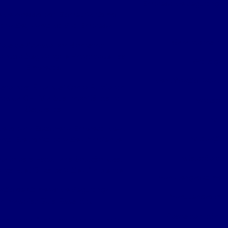
Empresa de segurança e
e de Acesso por Biometria: Como
ar a Segurança da Sua Empresa
Gerenciamento 
role de Acesso por Biometria:
ando a Segurança e Privacidade nas
Gravação 
Empresas
Identificação facial 
eto para Entender Como Funcionam
mas de CFTV e Sua Importância na
Instalaçã
Segurança
Insta
eto para Escolher a Empresa Ideal
Instalação
nça Eletrônica para Seu Ambiente
Instalação de
leto para Escolher a Solução Ideal
nça Eletrônica para Seu Ambiente
Manutenção camera
lação de Câmeras de Segurança
Manutenção con
mpresarial: Guia Essencial
Poste com câmera
mento de Alarmes: Essencial para