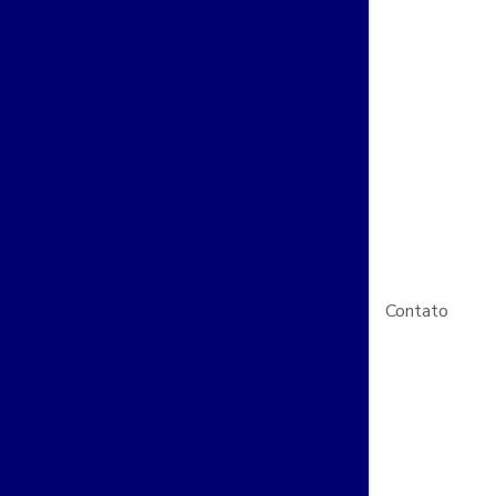
e acesso para condominios preço
ntrole de acesso digital
acesso de veiculos em condominios
 portaria para edifícios comerciais
de biometria para condominios
as de vigilancia
Empresa de cftv
e controle de acesso biométrico
Contato
trole de acesso com integração cftv
nstalação de câmeras de segurança
a de monitoramento 24 horas
ento de alarmes
Empresa de projeto cftv