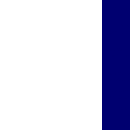
Control
Melhor
Cont
Revolucion
Guia Compl
os Siste
Guia Compl
de Segura
Guia Comp
em Segura
Insta
E
Monitora