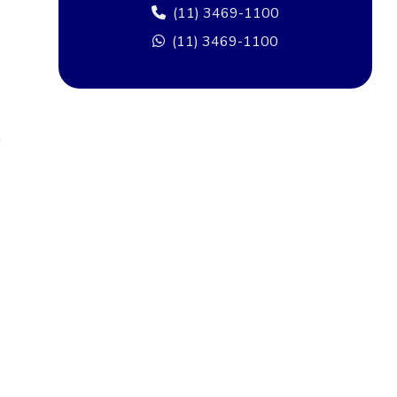
Camera para poste
(11) 3469-1100
Câmera de rua comprar
(11) 3469-1100
Câmera segurança bairro
Camera de segurança rua
a
Cameras bairro
Câmeras de rua
Câmeras de rua comprar em sp
Câmeras de rua preço
Câmeras térmicas para segurança perimetral
Cancela para controle de acesso
Catraca de acesso