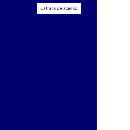
ntrole de acesso
Catraca de acesso
ometrico
Catraca de controle de acesso
Central de monitoramento 24h para indústrias
nto
Circuito de câmeras de segurança
ole de acesso com biometria
 biometria
Controle de acesso biometrico
acesso biometrico para condominios
 acesso biométrico para edifícios
 acesso biométrico para empresas
e acesso biométrico para portas
e de acesso biometrico preço
e de acesso para condominios