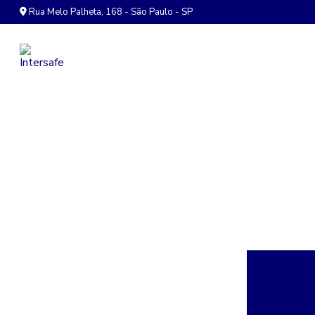
Rua Melo Palheta, 168 - São Paulo - SP
Acess
Revolucio