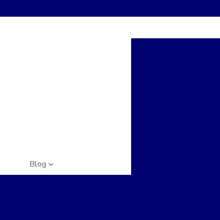
Acesso com biomet
Acesso com re
Acesso com r
Biometria de 
Biometria contr
Camera de monitoram
Camera na nuvem
C
Blog
Câmera seguran
Artigos
Cameras bairro
Câme
o por Reconhecimento Facial:
nando a Segurança em Condomínios
Câmeras de rua preço