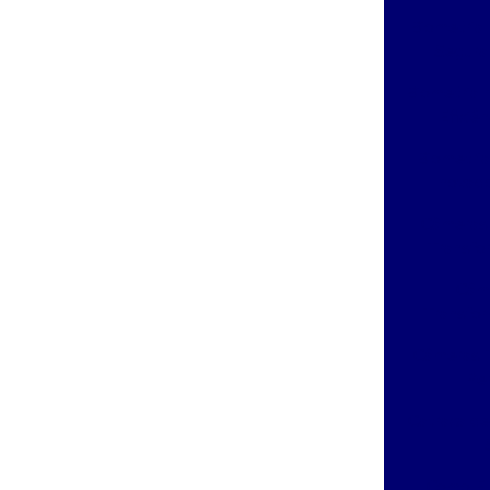
Biometria
Segura
Biometria 
Eficiê
Biometria
Inovad
Câmeras 
Transfo
Câm
Transfor
Câmeras T
Per
Catraca de
Como Fu