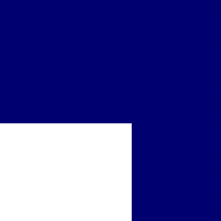
r sua Residência e Empresa com
Poste com leitor lp
Segurança
Projeto de cftv com c
Reforçada: Tudo Sobre Catracas de
Controle de Acesso
Projeto de c
de Segurança: Proteja Seu Espaço
Projeto cftv
om Instalação de Câmeras
Projeto de circuito fe
ões Completas em Serviços de
Projet
ncia Técnica Especializada para
uinas de Alta Performance
Projeto de i
Proj
Projeto de se
Serviç
Serviço
Sistema de acesso c