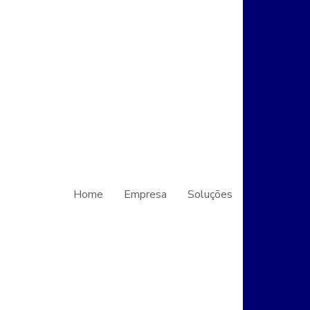
Biometria
Como o 
Segur
Como o Co
Transfo
Controle d
Seguran
Controle 
Segura
Home
Empresa
Soluções
Contro
Seguran
Controle de
e Refo
Controle de
Segur