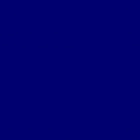
 no Controle de Acesso: Aumente a
Cancela para co
nça e Proteção da Sua Empresa
Catraca de acesso bi
no Controle de Acesso: Segurança e
Catraca torniquete
ncia para Ambientes Protegidos
Cftv monitorame
 no Controle de Acesso: Soluções
oras para Aumentar a Segurança
Contr
de Segurança em Áreas Urbanas:
Controle de acesso por
rmando a Proteção do Seu Bairro
Controle de 
eras de Segurança: Proteção
madora para Ruas e Comunidades
Controle de
érmicas: Revolucione a Segurança
Controle de
imetral da Sua Propriedade
Controle d
 Controle de Acesso: Transforme a
Segurança do Seu Espaço
Control
nciona o Sistema de Acesso por
Control