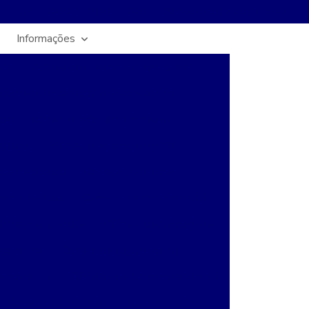
(11) 3469-1100
(11) 3469-1100
contato@intersafe.com.br
Informações
ria
Acesso com reconhecimento facial
conhecimento facial para condomínio
econhecimento facial em empresas
acesso
Biometria para condomínio
ole de acesso
Camera ip na nuvem
ento de ruas
Camera para monitorar rua
amera para poste
Câmera de rua comprar
ça bairro
Camera de segurança rua
ras de rua
Câmeras de rua comprar em sp
Câmeras térmicas para segurança perimetral