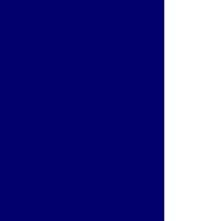
r
Projeto câmera ip
Projeto de cftv
âmeras ip
Projeto de cftv para condomínio
ftv para condomínio de alto padrão
 predial
Projeto cftv residencial
chado de tv
Projeto de controle de acesso
o de instalação de cameras ip
nstalação de câmeras de segurança
eto de segurança eletrônica
gurança eletronica para condominios
o de monitoramento 24 horas
 de monitoramento de alarme
om reconhecimento facial para condomínio