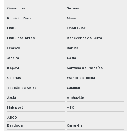
Guarulhos
Suzano
Ribeirão Pires
Mauá
Embu
Embu Guaçú
Embu das Artes
Itapecerica da Serra
Osasco
Barueri
Jandira
Cotia
Itapevi
Santana de Parnaíba
Caierias
Franco da Rocha
Taboão da Serra
Cajamar
Arujá
Alphaville
Mairiporã
ABC
ABCD
Bertioga
Cananéia