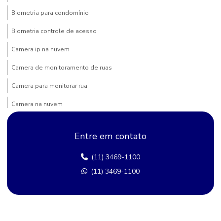
Biometria para condomínio
Biometria controle de acesso
Camera ip na nuvem
Camera de monitoramento de ruas
Camera para monitorar rua
Camera na nuvem
Camera para poste
Entre em contato
Câmera de rua comprar
(11) 3469-1100
Câmera segurança bairro
(11) 3469-1100
Camera de segurança rua
Cameras bairro
Câmeras de rua