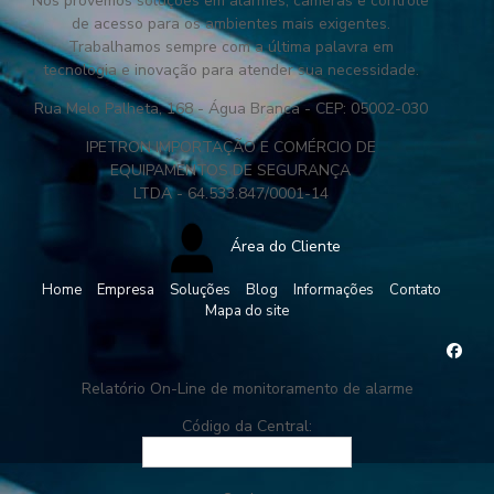
Nós provemos soluções em alarmes, câmeras e controle
de acesso para os ambientes mais exigentes.
Trabalhamos sempre com a última palavra em
tecnologia e inovação para atender sua necessidade.
Rua Melo Palheta, 168 - Água Branca - CEP: 05002-030
IPETRON IMPORTAÇÃO E COMÉRCIO DE
EQUIPAMENTOS DE SEGURANÇA
LTDA - 64.533.847/0001-14
Área do Cliente
Home
Empresa
Soluções
Blog
Informações
Contato
Mapa do site
Relatório On-Line de monitoramento de alarme
Código da Central: