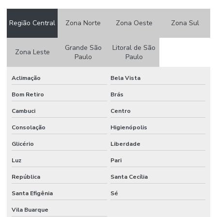
Controle de acesso por biometria
Região Central
Zona Norte
Zona Oeste
Zona Sul
Controle de acesso biometrico
Controle de acesso biometrico para condominios
Grande São
Litoral de São
Zona Leste
Paulo
Paulo
Controle de acesso biométrico para edifícios
Aclimação
Bela Vista
Controle de acesso biométrico para empresas
Bom Retiro
Brás
Controle de acesso biométrico para portas
Cambuci
Centro
Controle de acesso biometrico preço
Consolação
Higienópolis
Controle de acesso para condominios
Glicério
Liberdade
Controle de acesso para condominios preço
Luz
Pari
Controle de acesso digital
República
Santa Cecília
Controle de acesso de veiculos em condominios
Santa Efigênia
Sé
Controle de portaria para edifícios comerciais
Vila Buarque