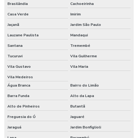
Brasilândia
Cachoeirinha
Empresa de biometria para condominios
Casa Verde
Imirim
Empresa cameras de vigilancia
Jaçanã
Jardim São Paulo
Empresa de cftv
Lauzane Paulista
Mandaqui
Empresa de controle de acesso biométrico
Santana
Tremembé
Empresa de controle de acesso com integração cftv
Tucuruvi
Vila Guilherme
Empresa de instalação de câmeras de segurança
Vila Gustavo
Vila Maria
Empresa de monitoramento 24 horas
Vila Medeiros
Empresa de monitoramento de alarmes
Água Branca
Bairro do Limão
Empresa de projeto cftv
Barra Funda
Alto da Lapa
Alto de Pinheiros
Butantã
Empresa de segurança eletronica
Freguesia do Ó
Jaguaré
Empresas de controle de acesso
Jaraguá
Jardim Bonfiglioli
Especialistas em cftv
Lapa
Pacaembú