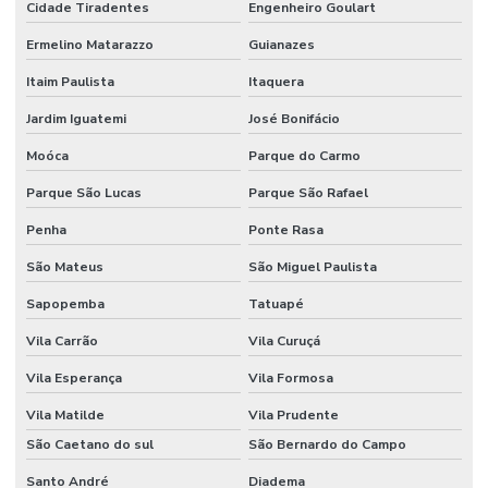
Projeto de instalação de câmeras de segurança
Cidade Tiradentes
Engenheiro Goulart
Projeto de segurança eletrônica
Ermelino Matarazzo
Guianazes
Itaim Paulista
Itaquera
Projeto de segurança eletronica para condominios
Jardim Iguatemi
José Bonifácio
Serviço de monitoramento 24 horas
Moóca
Parque do Carmo
Serviço de monitoramento de alarme
Parque São Lucas
Parque São Rafael
Sistema de acesso com reconhecimento facial para condomínio
Penha
Ponte Rasa
Sistema de câmeras com reconhecimento facial
São Mateus
São Miguel Paulista
Sistema de cftv
Sapopemba
Tatuapé
Solução de vigilância inteligente para condomínio
Vila Carrão
Vila Curuçá
Vila Esperança
Vila Formosa
Vila Matilde
Vila Prudente
São Caetano do sul
São Bernardo do Campo
Santo André
Diadema