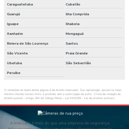
Caraguatatuba
Cubatão
Guarujá
Ilha Comprida
Iguape
Ilhabela
Itanhaém
Mongaguá
Riviera de São Lourenço
Santos
São Vicente
Praia Grande
Ubatuba
São Sebastião
Peruíbe
O conteúdo do texto desta página é de direito reservado. Sua reprodução, parcial ou total,
mesmo citando nossos links, é proibida sem a autorização do autor. Crime de violação de
direito autoral – artigo 184 do Código Penal –
Lei 9610/98 - Lei de direitos autorais
.
A Intersafe é mais do que uma empresa de segurança.