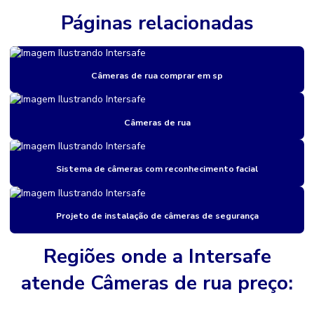
Câmeras de rua comprar em sp
Páginas relacionadas
Câmeras de rua preço
Câmeras térmicas para segurança perimetral
Câmeras de rua comprar em sp
Cancela para controle de acesso
Catraca de acesso
Câmeras de rua
Catraca de acesso biometrico
Sistema de câmeras com reconhecimento facial
Catraca de controle de acesso
Catraca torniquete
Projeto de instalação de câmeras de segurança
Central de monitoramento 24h para indústrias
Cftv monitoramento
Regiões onde a Intersafe
Circuito de câmeras de segurança
atende Câmeras de rua preço:
Controle de acesso com biometria