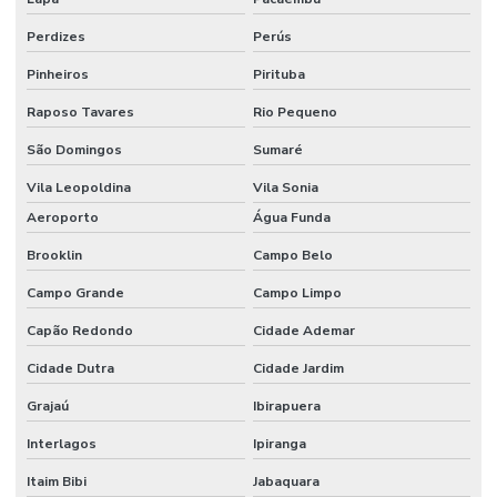
Gerenciamento de visitantes com controle de acesso
Perdizes
Perús
Gravação em nuvem para cftv corporativo
Pinheiros
Pirituba
Identificação facial para condominios
Raposo Tavares
Rio Pequeno
Instalação de camera ip
São Domingos
Sumaré
Instalação de câmeras de segurança preço
Vila Leopoldina
Vila Sonia
Instalação de controle de acesso
Aeroporto
Água Funda
Brooklin
Campo Belo
Instalação de controle de acesso biometrico
Campo Grande
Campo Limpo
Instalação de postes com câmera e iluminação led
Capão Redondo
Cidade Ademar
Manutenção camera ip
Cidade Dutra
Cidade Jardim
Manutenção de catracas de acesso
Grajaú
Ibirapuera
Manutenção controle de acesso
Interlagos
Ipiranga
Poste com camera
Itaim Bibi
Jabaquara