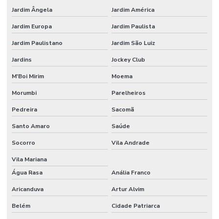
Poste com câmera integrada para monitoramento urbano
Jardim Ângela
Jardim América
Poste com leitor lpr
Jardim Europa
Jardim Paulista
Projeto câmera ip
Jardim Paulistano
Jardim São Luiz
Projeto de cftv
Jardins
Jockey Club
Projeto de cftv com câmeras ip
M'Boi Mirim
Moema
Morumbi
Parelheiros
Projeto de cftv para condomínio
Pedreira
Sacomã
Projeto de cftv para condomínio de alto padrão
Santo Amaro
Saúde
Projeto cftv predial
Socorro
Vila Andrade
Projeto cftv residencial
Vila Mariana
Projeto de circuito fechado de tv
Água Rasa
Anália Franco
Projeto de controle de acesso
Aricanduva
Artur Alvim
Projeto de instalação de cameras ip
Belém
Cidade Patriarca