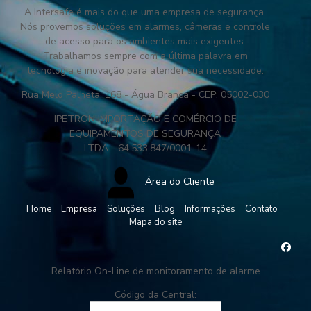
A Intersafe é mais do que uma empresa de segurança.
Nós provemos soluções em alarmes, câmeras e controle
de acesso para os ambientes mais exigentes.
Trabalhamos sempre com a última palavra em
tecnologia e inovação para atender sua necessidade.
Rua Melo Palheta, 168 - Água Branca - CEP: 05002-030
IPETRON IMPORTAÇÃO E COMÉRCIO DE
EQUIPAMENTOS DE SEGURANÇA
LTDA - 64.533.847/0001-14
Área do Cliente
Home
Empresa
Soluções
Blog
Informações
Contato
Mapa do site
Relatório On-Line de monitoramento de alarme
Código da Central: