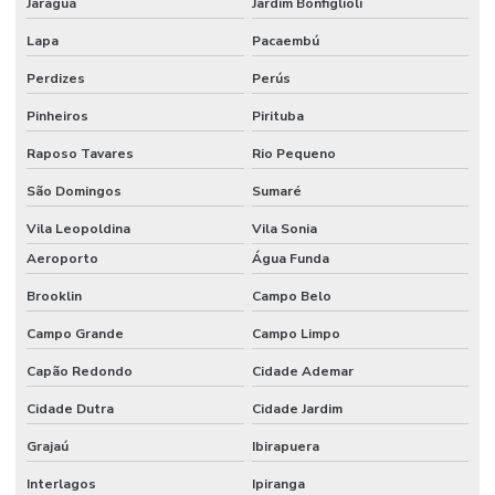
Jaraguá
Jardim Bonfiglioli
Especialistas em cftv
Lapa
Pacaembú
Gerenciamento de visitantes com controle de acesso
Perdizes
Perús
Gravação em nuvem para cftv corporativo
Pinheiros
Pirituba
Identificação facial para condominios
Raposo Tavares
Rio Pequeno
Instalação de camera ip
São Domingos
Sumaré
Instalação de câmeras de segurança preço
Vila Leopoldina
Vila Sonia
Instalação de controle de acesso
Aeroporto
Água Funda
Brooklin
Campo Belo
Instalação de controle de acesso biometrico
Campo Grande
Campo Limpo
Instalação de postes com câmera e iluminação led
Capão Redondo
Cidade Ademar
Manutenção camera ip
Cidade Dutra
Cidade Jardim
Manutenção de catracas de acesso
Grajaú
Ibirapuera
Manutenção controle de acesso
Interlagos
Ipiranga