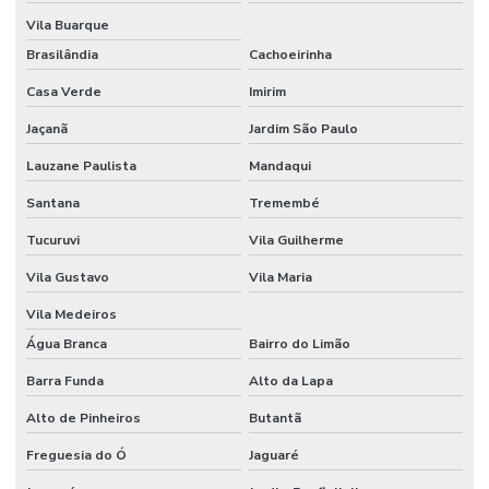
Controle de portaria para edifícios comerciais
Vila Buarque
Brasilândia
Cachoeirinha
Empresa de biometria para condominios
Casa Verde
Imirim
Empresa cameras de vigilancia
Jaçanã
Jardim São Paulo
Empresa de cftv
Lauzane Paulista
Mandaqui
Empresa de controle de acesso biométrico
Santana
Tremembé
Empresa de controle de acesso com integração cftv
Tucuruvi
Vila Guilherme
Empresa de instalação de câmeras de segurança
Vila Gustavo
Vila Maria
Empresa de monitoramento 24 horas
Vila Medeiros
Empresa de monitoramento de alarmes
Água Branca
Bairro do Limão
Empresa de projeto cftv
Barra Funda
Alto da Lapa
Alto de Pinheiros
Butantã
Empresa de segurança eletronica
Freguesia do Ó
Jaguaré
Empresas de controle de acesso