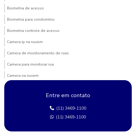
Biometria de acesso
Biometria para condomínio
Biometria controle de acesso
Camera ip na nuvem
Camera de monitoramento de ruas
Camera para monitorar rua
Camera na nuvem
Camera para poste
Entre em contato
Câmera de rua comprar
(11) 3469-1100
Câmera segurança bairro
(11) 3469-1100
Camera de segurança rua
Cameras bairro