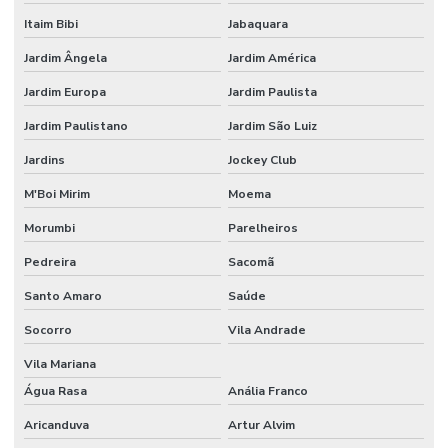
Poste com camera
Itaim Bibi
Jabaquara
Poste com câmera integrada para monitoramento urbano
Jardim Ângela
Jardim América
Poste com leitor lpr
Jardim Europa
Jardim Paulista
Projeto câmera ip
Jardim Paulistano
Jardim São Luiz
Projeto de cftv
Jardins
Jockey Club
Projeto de cftv com câmeras ip
M'Boi Mirim
Moema
Morumbi
Parelheiros
Projeto de cftv para condomínio
Pedreira
Sacomã
Projeto de cftv para condomínio de alto padrão
Santo Amaro
Saúde
Projeto cftv predial
Socorro
Vila Andrade
Projeto cftv residencial
Vila Mariana
Projeto de circuito fechado de tv
Água Rasa
Anália Franco
Projeto de controle de acesso
Aricanduva
Artur Alvim