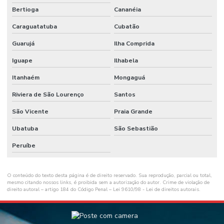
Bertioga
Cananéia
Caraguatatuba
Cubatão
Guarujá
Ilha Comprida
Iguape
Ilhabela
Itanhaém
Mongaguá
Riviera de São Lourenço
Santos
São Vicente
Praia Grande
Ubatuba
São Sebastião
Peruíbe
O conteúdo do texto desta página é de direito reservado. Sua reprodução, parcial ou total,
mesmo citando nossos links, é proibida sem a autorização do autor. Crime de violação de
direito autoral – artigo 184 do Código Penal –
Lei 9610/98 - Lei de direitos autorais
.