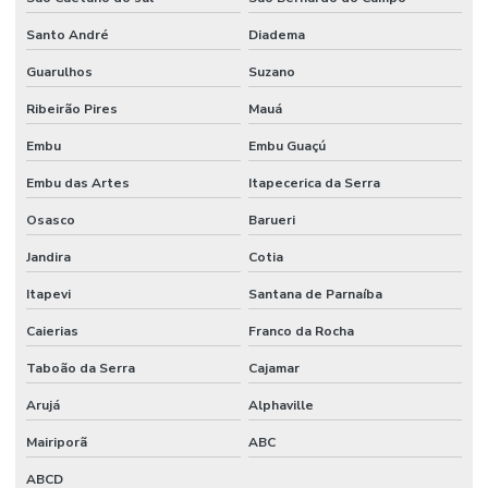
Santo André
Diadema
Guarulhos
Suzano
Ribeirão Pires
Mauá
Embu
Embu Guaçú
Embu das Artes
Itapecerica da Serra
Osasco
Barueri
Jandira
Cotia
Itapevi
Santana de Parnaíba
Caierias
Franco da Rocha
Taboão da Serra
Cajamar
Arujá
Alphaville
Mairiporã
ABC
ABCD