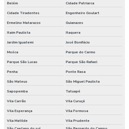
Projeto de instalação de cameras ip
Belém
Cidade Patriarca
Projeto de instalação de câmeras de segurança
Cidade Tiradentes
Engenheiro Goulart
Projeto de segurança eletrônica
Ermelino Matarazzo
Guianazes
Itaim Paulista
Itaquera
Projeto de segurança eletronica para condominios
Jardim Iguatemi
José Bonifácio
Serviço de monitoramento 24 horas
Moóca
Parque do Carmo
Serviço de monitoramento de alarme
Parque São Lucas
Parque São Rafael
Sistema de acesso com reconhecimento facial para condomínio
Penha
Ponte Rasa
Sistema de câmeras com reconhecimento facial
São Mateus
São Miguel Paulista
Sistema de cftv
Sapopemba
Tatuapé
Solução de vigilância inteligente para condomínio
Vila Carrão
Vila Curuçá
Vila Esperança
Vila Formosa
Vila Matilde
Vila Prudente
São Caetano do sul
São Bernardo do Campo