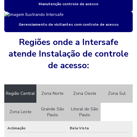
Manutenção controle de acesso
Catraca de controle de acesso
Catraca torniquete
Gerenciamento de visitantes com controle de acesso
Central de monitoramento 24h para indústrias
Cftv monitoramento
Regiões onde a Intersafe
Circuito de câmeras de segurança
atende Instalação de controle
Controle de acesso com biometria
de acesso:
Controle de acesso por biometria
Controle de acesso biometrico
Região Central
Zona Norte
Zona Oeste
Zona Sul
Controle de acesso biometrico para condominios
Controle de acesso biométrico para edifícios
Grande São
Litoral de São
Zona Leste
Paulo
Paulo
Controle de acesso biométrico para empresas
Aclimação
Bela Vista
Controle de acesso biométrico para portas