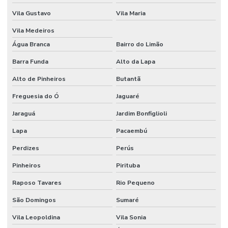
Empresa de monitoramento 24 horas
Vila Gustavo
Vila Maria
Empresa de monitoramento de alarmes
Vila Medeiros
Empresa de projeto cftv
Água Branca
Bairro do Limão
Empresa de segurança eletronica
Barra Funda
Alto da Lapa
Alto de Pinheiros
Butantã
Empresas de controle de acesso
Freguesia do Ó
Jaguaré
Especialistas em cftv
Jaraguá
Jardim Bonfiglioli
Gerenciamento de visitantes com controle de acesso
Lapa
Pacaembú
Gravação em nuvem para cftv corporativo
Perdizes
Perús
Identificação facial para condominios
Pinheiros
Pirituba
Instalação de camera ip
Raposo Tavares
Rio Pequeno
Instalação de câmeras de segurança preço
São Domingos
Sumaré
Instalação de controle de acesso
Vila Leopoldina
Vila Sonia