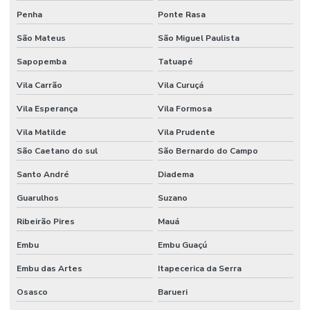
Penha
Ponte Rasa
Sistema de cftv
São Mateus
São Miguel Paulista
Solução de vigilância inteligente para condomínio
Sapopemba
Tatuapé
Vila Carrão
Vila Curuçá
Vila Esperança
Vila Formosa
Vila Matilde
Vila Prudente
São Caetano do sul
São Bernardo do Campo
Santo André
Diadema
Guarulhos
Suzano
Ribeirão Pires
Mauá
Embu
Embu Guaçú
Embu das Artes
Itapecerica da Serra
Osasco
Barueri