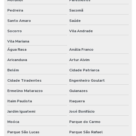
Pedreira
Sacomã
Projeto cftv predial
Santo Amaro
Saúde
Projeto cftv residencial
Socorro
Vila Andrade
Projeto de circuito fechado de tv
Vila Mariana
Projeto de controle de acesso
Água Rasa
Anália Franco
Projeto de instalação de cameras ip
Aricanduva
Artur Alvim
Projeto de instalação de câmeras de segurança
Belém
Cidade Patriarca
Projeto de segurança eletrônica
Cidade Tiradentes
Engenheiro Goulart
Projeto de segurança eletronica para condominios
Ermelino Matarazzo
Guianazes
Serviço de monitoramento 24 horas
Itaim Paulista
Itaquera
Jardim Iguatemi
José Bonifácio
Serviço de monitoramento de alarme
Moóca
Parque do Carmo
Sistema de acesso com reconhecimento facial para condomínio
Parque São Lucas
Parque São Rafael
Sistema de câmeras com reconhecimento facial