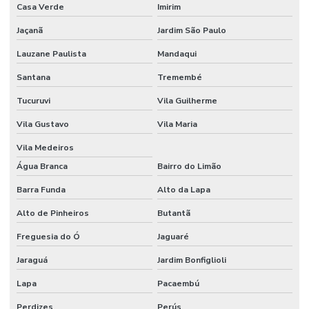
Casa Verde
Imirim
Empresa de cftv
Jaçanã
Jardim São Paulo
Empresa de controle de acesso biométrico
Lauzane Paulista
Mandaqui
Empresa de controle de acesso com integração cftv
Santana
Tremembé
Empresa de instalação de câmeras de segurança
Tucuruvi
Vila Guilherme
Empresa de monitoramento 24 horas
Vila Gustavo
Vila Maria
Empresa de monitoramento de alarmes
Vila Medeiros
Empresa de projeto cftv
Água Branca
Bairro do Limão
Empresa de segurança eletronica
Barra Funda
Alto da Lapa
Alto de Pinheiros
Butantã
Empresas de controle de acesso
Freguesia do Ó
Jaguaré
Especialistas em cftv
Jaraguá
Jardim Bonfiglioli
Gerenciamento de visitantes com controle de acesso
Lapa
Pacaembú
Gravação em nuvem para cftv corporativo
Perdizes
Perús