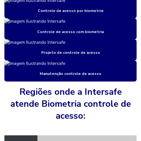
Câmeras térmicas para segurança perimetral
Controle de acesso por biometria
Cancela para controle de acesso
Catraca de acesso
Controle de acesso com biometria
Catraca de acesso biometrico
Projeto de controle de acesso
Catraca de controle de acesso
Catraca torniquete
Manutenção controle de acesso
Central de monitoramento 24h para indústrias
Cftv monitoramento
Regiões onde a Intersafe
Circuito de câmeras de segurança
atende Biometria controle de
Controle de acesso com biometria
acesso:
Controle de acesso por biometria
Controle de acesso biometrico