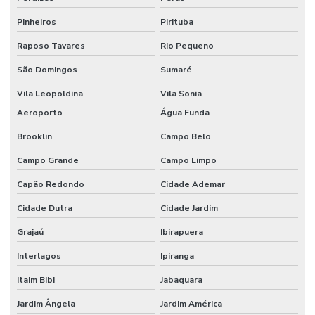
Identificação facial para condominios
Pinheiros
Pirituba
Instalação de camera ip
Raposo Tavares
Rio Pequeno
Instalação de câmeras de segurança preço
São Domingos
Sumaré
Instalação de controle de acesso
Vila Leopoldina
Vila Sonia
Instalação de controle de acesso biometrico
Aeroporto
Água Funda
Brooklin
Campo Belo
Instalação de postes com câmera e iluminação led
Campo Grande
Campo Limpo
Manutenção camera ip
Capão Redondo
Cidade Ademar
Manutenção de catracas de acesso
Cidade Dutra
Cidade Jardim
Manutenção controle de acesso
Grajaú
Ibirapuera
Poste com camera
Interlagos
Ipiranga
Poste com câmera integrada para monitoramento urbano
Itaim Bibi
Jabaquara
Poste com leitor lpr
Jardim Ângela
Jardim América