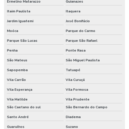
Projeto de segurança eletronica para condominios
Ermelino Matarazzo
Guianazes
Serviço de monitoramento 24 horas
Itaim Paulista
Itaquera
Jardim Iguatemi
José Bonifácio
Serviço de monitoramento de alarme
Moóca
Parque do Carmo
Sistema de acesso com reconhecimento facial para condomínio
Parque São Lucas
Parque São Rafael
Sistema de câmeras com reconhecimento facial
Penha
Ponte Rasa
Sistema de cftv
São Mateus
São Miguel Paulista
Solução de vigilância inteligente para condomínio
Sapopemba
Tatuapé
Vila Carrão
Vila Curuçá
Vila Esperança
Vila Formosa
Vila Matilde
Vila Prudente
São Caetano do sul
São Bernardo do Campo
Santo André
Diadema
Guarulhos
Suzano