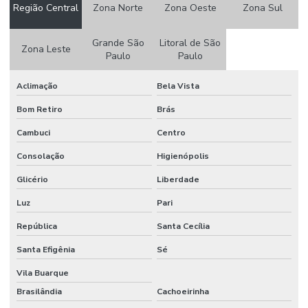
Região Central
Zona Norte
Zona Oeste
Zona Sul
Controle de acesso biometrico para condominios
Controle de acesso biométrico para edifícios
Grande São
Litoral de São
Zona Leste
Paulo
Paulo
Controle de acesso biométrico para empresas
Aclimação
Bela Vista
Controle de acesso biométrico para portas
Bom Retiro
Brás
Controle de acesso biometrico preço
Cambuci
Centro
Controle de acesso para condominios
Consolação
Higienópolis
Controle de acesso para condominios preço
Glicério
Liberdade
Controle de acesso digital
Luz
Pari
Controle de acesso de veiculos em condominios
República
Santa Cecília
Controle de portaria para edifícios comerciais
Santa Efigênia
Sé
Empresa de biometria para condominios
Vila Buarque
Brasilândia
Cachoeirinha
Empresa cameras de vigilancia