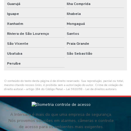
Guarujá
Ilha Comprida
Iguape
Ilhabela
Itanhaém
Mongaguá
Riviera de São Lourenço
Santos
São Vicente
Praia Grande
Ubatuba
São Sebastião
Peruíbe
O conteúdo do texto desta página é de direito reservado. Sua reprodução, parcial ou total,
mesmo citando nossos links, é proibida sem a autorização do autor. Crime de violação de
direito autoral – artigo 184 do Código Penal –
Lei 9610/98 - Lei de direitos autorais
.
A Intersafe é mais do que uma empresa de segurança.
Nós provemos soluções em alarmes, câmeras e controle
de acesso para os ambientes mais exigentes.