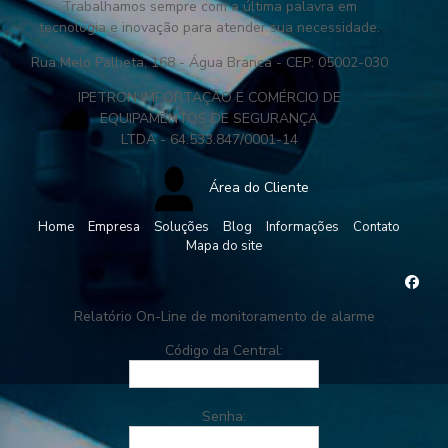
Trabalhamos sempre com a última palavra em
tecnologia e inovação para atender sua necessidade.
Rua Melo Palheta, 168 - Água Branca - CEP: 05002-030
IPETRON IMPORTAÇÃO E COMÉRCIO DE
EQUIPAMENTOS DE SEGURANÇA
LTDA - 64.533.847/0001-14
Área do Cliente
Home
Empresa
Soluções
Blog
Informações
Contato
Mapa do site
Relatório On-Line de monitoramento de alarme
Código da Central:
Senha: