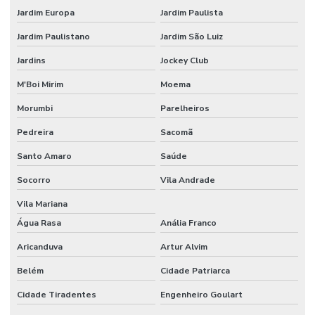
Projeto câmera ip
Jardim Europa
Jardim Paulista
Projeto de cftv
Jardim Paulistano
Jardim São Luiz
Projeto de cftv com câmeras ip
Jardins
Jockey Club
Projeto de cftv para condomínio
M'Boi Mirim
Moema
Projeto de cftv para condomínio de alto padrão
Morumbi
Parelheiros
Pedreira
Sacomã
Projeto cftv predial
Santo Amaro
Saúde
Projeto cftv residencial
Socorro
Vila Andrade
Projeto de circuito fechado de tv
Vila Mariana
Projeto de controle de acesso
Água Rasa
Anália Franco
Projeto de instalação de cameras ip
Aricanduva
Artur Alvim
Projeto de instalação de câmeras de segurança
Belém
Cidade Patriarca
Projeto de segurança eletrônica
Cidade Tiradentes
Engenheiro Goulart