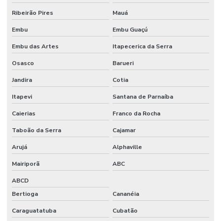
Ribeirão Pires
Mauá
Embu
Embu Guaçú
Embu das Artes
Itapecerica da Serra
Osasco
Barueri
Jandira
Cotia
Itapevi
Santana de Parnaíba
Caierias
Franco da Rocha
Taboão da Serra
Cajamar
Arujá
Alphaville
Mairiporã
ABC
ABCD
Bertioga
Cananéia
Caraguatatuba
Cubatão