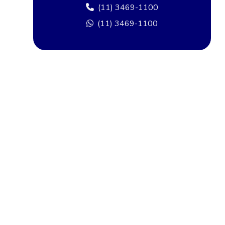
Camera para poste
(11) 3469-1100
Câmera de rua comprar
(11) 3469-1100
Câmera segurança bairro
Camera de segurança rua
Cameras bairro
Câmeras de rua
Câmeras de rua comprar em sp
Câmeras de rua preço
Câmeras térmicas para segurança perimetral
Cancela para controle de acesso
Catraca de acesso