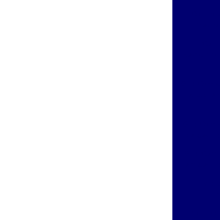
Control
Melhor
Cont
Revolucion
Guia Compl
os Siste
Guia Compl
de Segura
Guia Comp
em Segura
Insta
E
Monitora