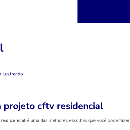
Sistema de câmeras co
Solução de vi
l
m
projeto cftv residencial
 residencial
é uma das melhores escolhas que você pode fazer