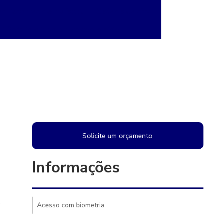
m reconhecimento facial
Sistema de cftv
gilância inteligente para condomínio
Solicite um orçamento
Informações
.
Acesso com biometria