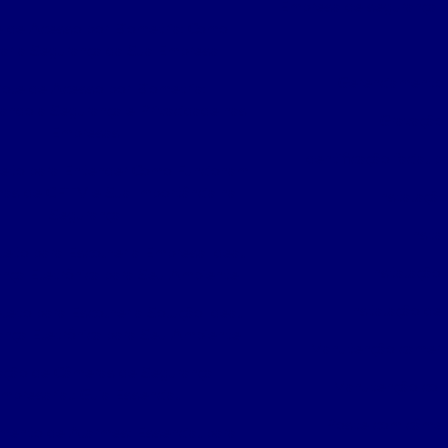
Empresa de segurança e
e de Acesso por Biometria: Como
ar a Segurança da Sua Empresa
Gerenciamento 
role de Acesso por Biometria:
ando a Segurança e Privacidade nas
Gravação 
Empresas
Identificação facial 
eto para Entender Como Funcionam
mas de CFTV e Sua Importância na
Instalaçã
Segurança
Insta
eto para Escolher a Empresa Ideal
Instalação
nça Eletrônica para Seu Ambiente
Instalação de
leto para Escolher a Solução Ideal
nça Eletrônica para Seu Ambiente
Manutenção camera
lação de Câmeras de Segurança
Manutenção con
mpresarial: Guia Essencial
Poste com câmera
mento de Alarmes: Essencial para