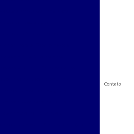
e acesso para condominios preço
ntrole de acesso digital
acesso de veiculos em condominios
 portaria para edifícios comerciais
de biometria para condominios
as de vigilancia
Empresa de cftv
e controle de acesso biométrico
Contato
trole de acesso com integração cftv
nstalação de câmeras de segurança
a de monitoramento 24 horas
ento de alarmes
Empresa de projeto cftv