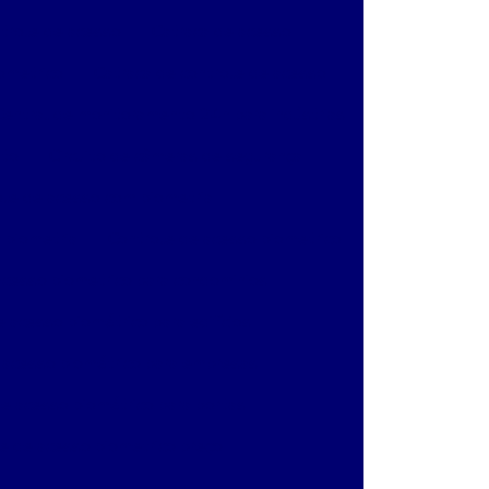
ntrole de acesso
Catraca de acesso
ometrico
Catraca de controle de acesso
Central de monitoramento 24h para indústrias
nto
Circuito de câmeras de segurança
ole de acesso com biometria
 biometria
Controle de acesso biometrico
acesso biometrico para condominios
 acesso biométrico para edifícios
 acesso biométrico para empresas
e acesso biométrico para portas
e de acesso biometrico preço
e de acesso para condominios