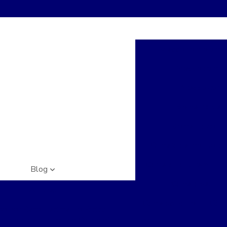
Acesso com biomet
Acesso com re
Acesso com r
Biometria de 
Biometria contr
Camera de monitoram
Camera na nuvem
C
Blog
Câmera seguran
Artigos
Cameras bairro
Câme
o por Reconhecimento Facial:
nando a Segurança em Condomínios
Câmeras de rua preço