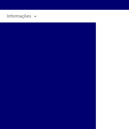
(11) 3469-1100
(11) 3469-1100
contato@intersafe.com.br
Informações
ria
Acesso com reconhecimento facial
conhecimento facial para condomínio
econhecimento facial em empresas
acesso
Biometria para condomínio
ole de acesso
Camera ip na nuvem
ento de ruas
Camera para monitorar rua
amera para poste
Câmera de rua comprar
ça bairro
Camera de segurança rua
ras de rua
Câmeras de rua comprar em sp
Câmeras térmicas para segurança perimetral