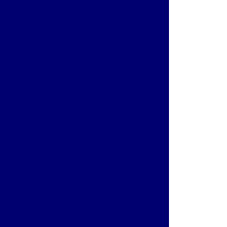
letronica
Empresas de controle de acesso
Especialistas em cftv
de visitantes com controle de acesso
em nuvem para cftv corporativo
para condominios
Instalação de camera ip
o de câmeras de segurança preço
lação de controle de acesso
 de controle de acesso biometrico
 postes com câmera e iluminação led
 ip
Manutenção de catracas de acesso
trole de acesso
Poste com camera
 integrada para monitoramento urbano