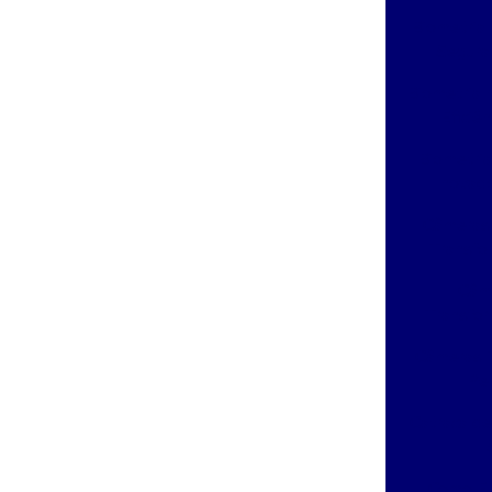
Biometria
Segura
Biometria 
Eficiê
Biometria
Inovad
Câmeras 
Transfo
Câm
Transfor
Câmeras T
Per
Catraca de
Como Fu