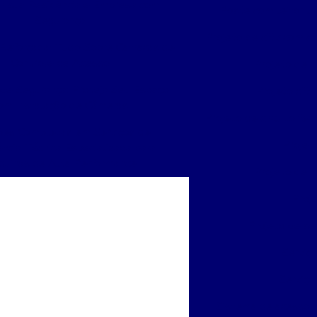
r sua Residência e Empresa com
Poste com leitor lp
Segurança
Projeto de cftv com c
Reforçada: Tudo Sobre Catracas de
Controle de Acesso
Projeto de c
de Segurança: Proteja Seu Espaço
Projeto cftv
om Instalação de Câmeras
Projeto de circuito fe
ões Completas em Serviços de
Projet
ncia Técnica Especializada para
uinas de Alta Performance
Projeto de i
Proj
Projeto de se
Serviç
Serviço
Sistema de acesso c