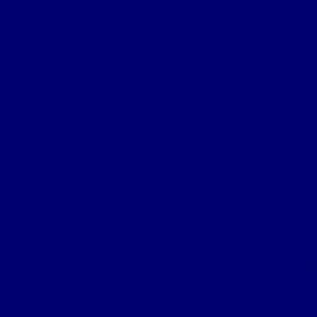
 e Suas Vantagens para Segurança
Controle d
Acesso Biométrico Revoluciona a
Co
ança e Facilita o Seu Cotidiano
Controle de 
ntrole de Acesso Biométrico Pode
rmar a Segurança da Sua Empresa
Controle de
e Acesso Biométrico: A Nova Era da
Empresa 
ça para Residências e Empresas
Empresa camer
de Acesso Biométrico: Inovação na
nça de Ambientes Empresariais
Empresa d
le de Acesso Digital: Melhore a
Empresa de con
ça e o Controle do Seu Ambiente
Empresa de i
 Acesso Digital: Proteja Seus Dados
rce a Segurança da Sua Empresa
Empres
 Acesso em Condomínios: Dicas para
Empresa de monitoram
ança Eficiente e Custos Justos