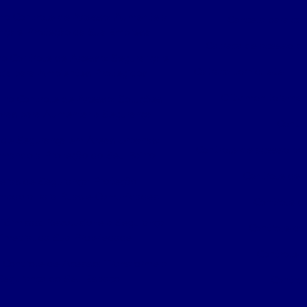
 no Controle de Acesso: Aumente a
Cancela para co
nça e Proteção da Sua Empresa
Catraca de acesso bi
no Controle de Acesso: Segurança e
Catraca torniquete
ncia para Ambientes Protegidos
Cftv monitorame
 no Controle de Acesso: Soluções
oras para Aumentar a Segurança
Contr
de Segurança em Áreas Urbanas:
Controle de acesso por
rmando a Proteção do Seu Bairro
Controle de 
eras de Segurança: Proteção
madora para Ruas e Comunidades
Controle de
érmicas: Revolucione a Segurança
Controle de
imetral da Sua Propriedade
Controle d
 Controle de Acesso: Transforme a
Segurança do Seu Espaço
Control
nciona o Sistema de Acesso por
Control