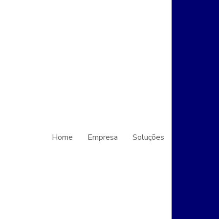
Biometria
Como o 
Segur
Como o Co
Transfo
Controle d
Seguran
Controle 
Segura
Home
Empresa
Soluções
Contro
Seguran
Controle de
e Refo
Controle de
Segur