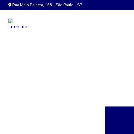
Rua Melo Palheta, 168 - São Paulo - SP
Acess
Revolucio