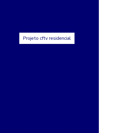
r
Projeto câmera ip
Projeto de cftv
âmeras ip
Projeto de cftv para condomínio
ftv para condomínio de alto padrão
 predial
Projeto cftv residencial
chado de tv
Projeto de controle de acesso
o de instalação de cameras ip
nstalação de câmeras de segurança
eto de segurança eletrônica
gurança eletronica para condominios
o de monitoramento 24 horas
 de monitoramento de alarme
om reconhecimento facial para condomínio