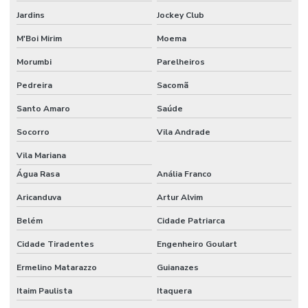
Projeto de cftv com câmeras ip
Jardins
Jockey Club
Projeto de cftv para condomínio
M'Boi Mirim
Moema
Projeto de cftv para condomínio de alto padrão
Morumbi
Parelheiros
Pedreira
Sacomã
Projeto cftv predial
Santo Amaro
Saúde
Projeto cftv residencial
Socorro
Vila Andrade
Projeto de circuito fechado de tv
Vila Mariana
Projeto de controle de acesso
Água Rasa
Anália Franco
Projeto de instalação de cameras ip
Aricanduva
Artur Alvim
Projeto de instalação de câmeras de segurança
Belém
Cidade Patriarca
Projeto de segurança eletrônica
Cidade Tiradentes
Engenheiro Goulart
Projeto de segurança eletronica para condominios
Ermelino Matarazzo
Guianazes
Serviço de monitoramento 24 horas
Itaim Paulista
Itaquera