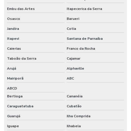
Embu das Artes
Itapecerica da Serra
Osasco
Barueri
Jandira
Cotia
Itapevi
Santana de Parnaíba
Caierias
Franco da Rocha
Taboão da Serra
Cajamar
Arujá
Alphaville
Mairiporã
ABC
ABCD
Bertioga
Cananéia
Caraguatatuba
Cubatão
Guarujá
Ilha Comprida
Iguape
Ilhabela