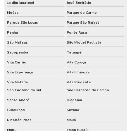
Jardim Iguatemi
José Bonifácio
Serviço de monitoramento de alarme
Moóca
Parque do Carmo
Sistema de acesso com reconhecimento facial para condomínio
Parque São Lucas
Parque São Rafael
Sistema de câmeras com reconhecimento facial
Penha
Ponte Rasa
Sistema de cftv
São Mateus
São Miguel Paulista
Solução de vigilância inteligente para condomínio
Sapopemba
Tatuapé
Vila Carrão
Vila Curuçá
Vila Esperança
Vila Formosa
Vila Matilde
Vila Prudente
São Caetano do sul
São Bernardo do Campo
Santo André
Diadema
Guarulhos
Suzano
Ribeirão Pires
Mauá
Embu
Embu Guaçú