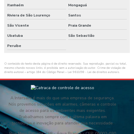
Itanhaém
Mongaguá
Riviera de São Lourenço
Santos
São Vicente
Praia Grande
Ubatuba
São Sebastião
Peruíbe
O conteúdo do texto desta página é de direito reservado. Sua reprodução, parcial ou total,
mesmo citando nossos links, é proibida sem a autorização do autor. Crime de violação de
direito autoral – artigo 184 do Código Penal –
Lei 9610/98 - Lei de direitos autorais
.
A Intersafe é mais do que uma empresa de segurança.
Nós provemos soluções em alarmes, câmeras e controle
de acesso para os ambientes mais exigentes.
Trabalhamos sempre com a última palavra em
tecnologia e inovação para atender sua necessidade.
Rua Melo Palheta, 168 - Água Branca - CEP: 05002-030