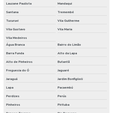
Lauzane Paulista
Mandaqui
Empresa de controle de acesso com integração cftv
Santana
Tremembé
Empresa de instalação de câmeras de segurança
Tucuruvi
Vila Guilherme
Empresa de monitoramento 24 horas
Vila Gustavo
Vila Maria
Empresa de monitoramento de alarmes
Vila Medeiros
Empresa de projeto cftv
Água Branca
Bairro do Limão
Empresa de segurança eletronica
Barra Funda
Alto da Lapa
Alto de Pinheiros
Butantã
Empresas de controle de acesso
Freguesia do Ó
Jaguaré
Especialistas em cftv
Jaraguá
Jardim Bonfiglioli
Gerenciamento de visitantes com controle de acesso
Lapa
Pacaembú
Gravação em nuvem para cftv corporativo
Perdizes
Perús
Identificação facial para condominios
Pinheiros
Pirituba
Instalação de camera ip