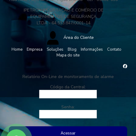
IPETRON IMPORTAÇÃO E COMÉRCIO DE
EQUIPAMENTOS DE SEGURANÇA
LTDA - 64.533.847/0001-14
Área do Cliente
Home
Empresa
Soluções
Blog
Informações
Contato
Mapa do site
Relatório On-Line de monitoramento de alarme
Código da Central:
Senha: