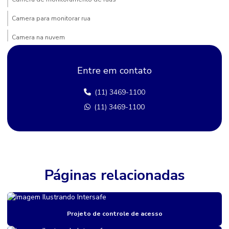
Camera para monitorar rua
Camera na nuvem
Camera para poste
Entre em contato
Câmera de rua comprar
(11) 3469-1100
Câmera segurança bairro
(11) 3469-1100
Camera de segurança rua
Cameras bairro
Câmeras de rua
Câmeras de rua comprar em sp
Páginas relacionadas
Câmeras de rua preço
Câmeras térmicas para segurança perimetral
Projeto de controle de acesso
Cancela para controle de acesso