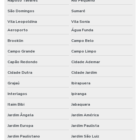
Raposo Tavares
Rio Pequeno
Instalação de câmeras de segurança preço
São Domingos
Sumaré
Instalação de controle de acesso
Vila Leopoldina
Vila Sonia
Instalação de controle de acesso biometrico
Aeroporto
Água Funda
Brooklin
Campo Belo
Instalação de postes com câmera e iluminação led
Campo Grande
Campo Limpo
Manutenção camera ip
Capão Redondo
Cidade Ademar
Manutenção de catracas de acesso
Cidade Dutra
Cidade Jardim
Manutenção controle de acesso
Grajaú
Ibirapuera
Poste com camera
Interlagos
Ipiranga
Poste com câmera integrada para monitoramento urbano
Itaim Bibi
Jabaquara
Poste com leitor lpr
Jardim Ângela
Jardim América
Projeto câmera ip
Jardim Europa
Jardim Paulista
Projeto de cftv
Jardim Paulistano
Jardim São Luiz