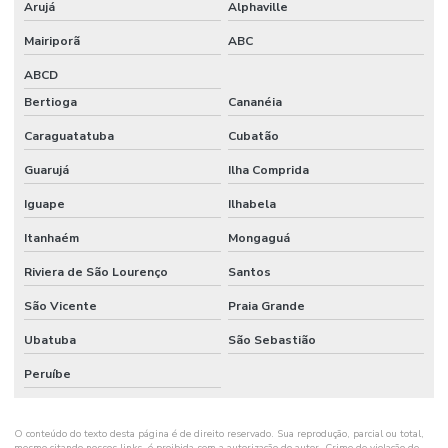
Arujá
Alphaville
Mairiporã
ABC
ABCD
Bertioga
Cananéia
Caraguatatuba
Cubatão
Guarujá
Ilha Comprida
Iguape
Ilhabela
Itanhaém
Mongaguá
Riviera de São Lourenço
Santos
São Vicente
Praia Grande
Ubatuba
São Sebastião
Peruíbe
O conteúdo do texto desta página é de direito reservado. Sua reprodução, parcial ou total,
mesmo citando nossos links, é proibida sem a autorização do autor. Crime de violação de