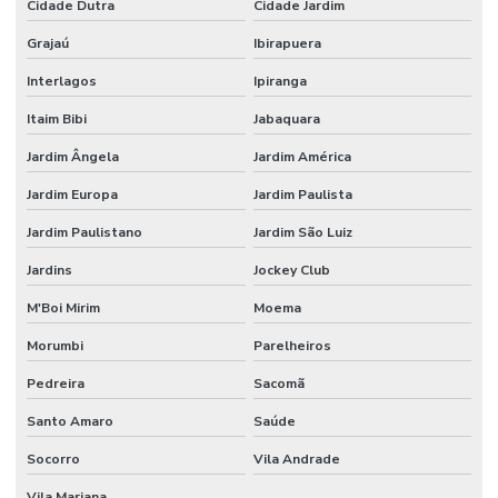
Cidade Dutra
Cidade Jardim
Manutenção controle de acesso
Grajaú
Ibirapuera
Poste com camera
Interlagos
Ipiranga
Poste com câmera integrada para monitoramento urbano
Itaim Bibi
Jabaquara
Poste com leitor lpr
Jardim Ângela
Jardim América
Projeto câmera ip
Jardim Europa
Jardim Paulista
Projeto de cftv
Jardim Paulistano
Jardim São Luiz
Projeto de cftv com câmeras ip
Jardins
Jockey Club
Projeto de cftv para condomínio
M'Boi Mirim
Moema
Projeto de cftv para condomínio de alto padrão
Morumbi
Parelheiros
Pedreira
Sacomã
Projeto cftv predial
Santo Amaro
Saúde
Projeto cftv residencial
Socorro
Vila Andrade
Projeto de circuito fechado de tv
Vila Mariana