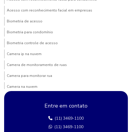
Acesso com reconhecimento facial em empresas
Biometria de acesso
Biometria para condomínio
Biometria controle de acesso
Camera ip na nuvem
Camera de monitoramento de ruas
Camera para monitorar rua
Camera na nuvem
Camera para poste
Entre em contato
Câmera de rua comprar
(11) 3469-1100
Câmera segurança bairro
(11) 3469-1100
Camera de segurança rua