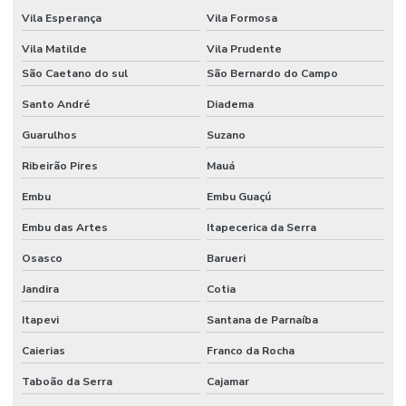
Vila Esperança
Vila Formosa
Vila Matilde
Vila Prudente
São Caetano do sul
São Bernardo do Campo
Santo André
Diadema
Guarulhos
Suzano
Ribeirão Pires
Mauá
Embu
Embu Guaçú
Embu das Artes
Itapecerica da Serra
Osasco
Barueri
Jandira
Cotia
Itapevi
Santana de Parnaíba
Caierias
Franco da Rocha
Taboão da Serra
Cajamar