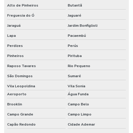
Alto de Pinheiros
Butantã
Empresas de controle de acesso
Freguesia do Ó
Jaguaré
Especialistas em cftv
Jaraguá
Jardim Bonfiglioli
Gerenciamento de visitantes com controle de acesso
Lapa
Pacaembú
Gravação em nuvem para cftv corporativo
Perdizes
Perús
Identificação facial para condominios
Pinheiros
Pirituba
Instalação de camera ip
Raposo Tavares
Rio Pequeno
Instalação de câmeras de segurança preço
São Domingos
Sumaré
Instalação de controle de acesso
Vila Leopoldina
Vila Sonia
Instalação de controle de acesso biometrico
Aeroporto
Água Funda
Brooklin
Campo Belo
Instalação de postes com câmera e iluminação led
Campo Grande
Campo Limpo
Manutenção camera ip
Capão Redondo
Cidade Ademar
Manutenção de catracas de acesso