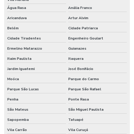
Projeto de controle de acesso
Água Rasa
Anália Franco
Projeto de instalação de cameras ip
Aricanduva
Artur Alvim
Projeto de instalação de câmeras de segurança
Belém
Cidade Patriarca
Projeto de segurança eletrônica
Cidade Tiradentes
Engenheiro Goulart
Projeto de segurança eletronica para condominios
Ermelino Matarazzo
Guianazes
Serviço de monitoramento 24 horas
Itaim Paulista
Itaquera
Jardim Iguatemi
José Bonifácio
Serviço de monitoramento de alarme
Moóca
Parque do Carmo
Sistema de acesso com reconhecimento facial para condomínio
Parque São Lucas
Parque São Rafael
Sistema de câmeras com reconhecimento facial
Penha
Ponte Rasa
Sistema de cftv
São Mateus
São Miguel Paulista
Solução de vigilância inteligente para condomínio
Sapopemba
Tatuapé
Vila Carrão
Vila Curuçá