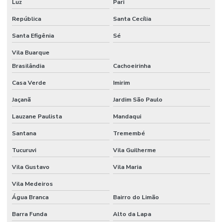
Luz
Pari
Controle de acesso de veiculos em condominios
República
Santa Cecília
Controle de portaria para edifícios comerciais
Santa Efigênia
Sé
Empresa de biometria para condominios
Vila Buarque
Brasilândia
Cachoeirinha
Empresa cameras de vigilancia
Casa Verde
Imirim
Empresa de cftv
Jaçanã
Jardim São Paulo
Empresa de controle de acesso biométrico
Lauzane Paulista
Mandaqui
Empresa de controle de acesso com integração cftv
Santana
Tremembé
Empresa de instalação de câmeras de segurança
Tucuruvi
Vila Guilherme
Empresa de monitoramento 24 horas
Vila Gustavo
Vila Maria
Empresa de monitoramento de alarmes
Vila Medeiros
Empresa de projeto cftv
Água Branca
Bairro do Limão
Empresa de segurança eletronica
Barra Funda
Alto da Lapa