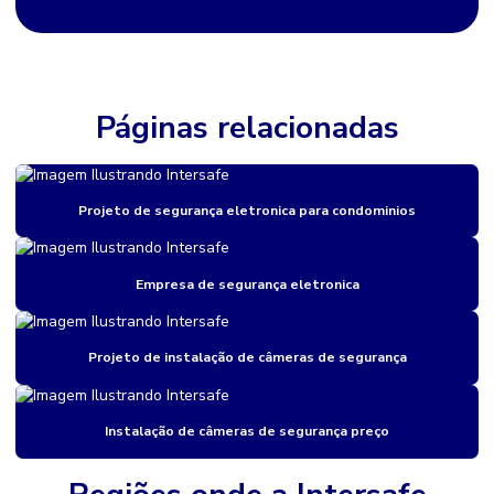
Cameras bairro
Câmeras de rua
Câmeras de rua comprar em sp
Páginas relacionadas
Câmeras de rua preço
Câmeras térmicas para segurança perimetral
Projeto de segurança eletronica para condominios
Cancela para controle de acesso
Catraca de acesso
Empresa de segurança eletronica
Catraca de acesso biometrico
Projeto de instalação de câmeras de segurança
Catraca de controle de acesso
Catraca torniquete
Instalação de câmeras de segurança preço
Central de monitoramento 24h para indústrias
Cftv monitoramento