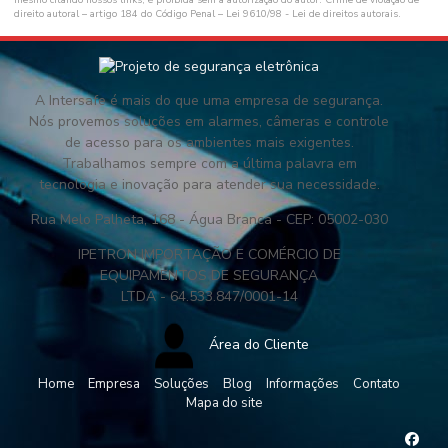
direito autoral – artigo 184 do Código Penal –
Lei 9610/98 - Lei de direitos autorais
.
A Intersafe é mais do que uma empresa de segurança.
Nós provemos soluções em alarmes, câmeras e controle
de acesso para os ambientes mais exigentes.
Trabalhamos sempre com a última palavra em
tecnologia e inovação para atender sua necessidade.
Rua Melo Palheta, 168 - Água Branca - CEP: 05002-030
IPETRON IMPORTAÇÃO E COMÉRCIO DE
EQUIPAMENTOS DE SEGURANÇA
LTDA - 64.533.847/0001-14
Área do Cliente
Home
Empresa
Soluções
Blog
Informações
Contato
Mapa do site